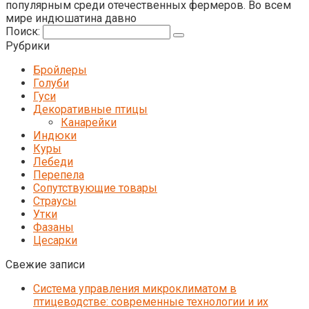
популярным среди отечественных фермеров. Во всем
мире индюшатина давно
Поиск:
Рубрики
Бройлеры
Голуби
Гуси
Декоративные птицы
Канарейки
Индюки
Куры
Лебеди
Перепела
Сопутствующие товары
Страусы
Утки
Фазаны
Цесарки
Свежие записи
Система управления микроклиматом в
птицеводстве: современные технологии и их