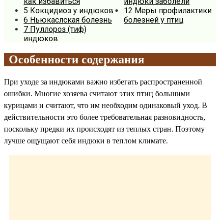
как избавиться
индюки заболели
5
Кокцидиоз у индюков
12
Меры профилактики
6
Ньюкаслская болезнь
болезней у птиц
7
Пуллороз (тиф)
индюков
Особенности содержания
При уходе за индюками важно избегать распространенной
ошибки. Многие хозяева считают этих птиц большими
курицами и считают, что им необходим одинаковый уход. В
действительности это более требовательная разновидность,
поскольку предки их происходят из теплых стран. Поэтому
лучше ощущают себя индюки в теплом климате.