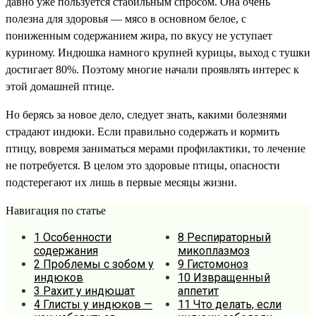
давно уже пользуется стабильным спросом. Она очень
полезна для здоровья — мясо в основном белое, с
пониженным содержанием жира, по вкусу не уступает
куриному. Индюшка намного крупней курицы, выход с тушки
достигает 80%. Поэтому многие начали проявлять интерес к
этой домашней птице.
Но берясь за новое дело, следует знать, какими болезнями
страдают индюки. Если правильно содержать и кормить
птицу, вовремя заниматься мерами профилактики, то лечение
не потребуется. В целом это здоровые птицы, опасности
подстерегают их лишь в первые месяцы жизни.
Навигация по статье
1
Особенности
8
Респираторный
содержания
микоплазмоз
2
Проблемы с зобом у
9
Гистомоноз
индюков
10
Извращенный
3
Рахит у индюшат
аппетит
4
Глисты у индюков —
11
Что делать, если