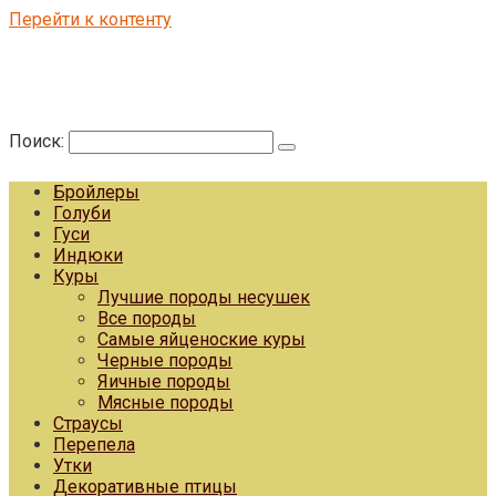
Перейти к контенту
Поиск:
Бройлеры
Голуби
Гуси
Индюки
Куры
Лучшие породы несушек
Все породы
Самые яйценоские куры
Черные породы
Яичные породы
Мясные породы
Страусы
Перепела
Утки
Декоративные птицы