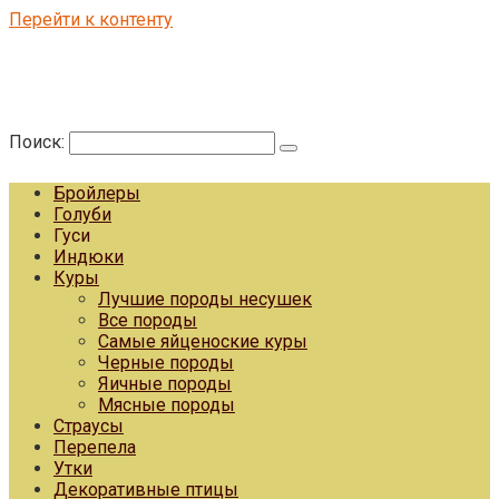
Перейти к контенту
Поиск:
Бройлеры
Голуби
Гуси
Индюки
Куры
Лучшие породы несушек
Все породы
Самые яйценоские куры
Черные породы
Яичные породы
Мясные породы
Страусы
Перепела
Утки
Декоративные птицы