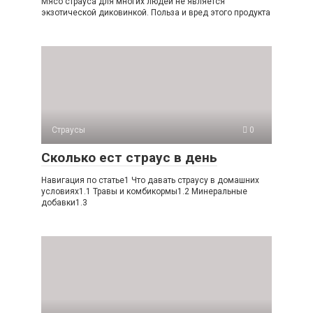
Мясо страуса для многих людей не является
экзотической диковинкой. Польза и вред этого продукта
Страусы
0
Сколько ест страус в день
Навигация по статье1 Что давать страусу в домашних
условиях1.1 Травы и комбикормы1.2 Минеральные
добавки1.3