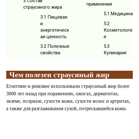
3
Состав
применения
страусиного жира
5.1
Медицина
3.1
Пищевая
и
5.2
энергетическ
Косметологи
ая ценность
я
3.2
Полезные
5.3
свойства
Кулинария
Чем полезен страусиный жир
Египтяне и римляне использовали страусиный жир более
3000 лет назад при поражениях, ожогах, дерматитах,
экземе, псориазе, сухости кожи, сухости волос и артритах,
а также для разглаживания сухой, потрескавшейся кожи.