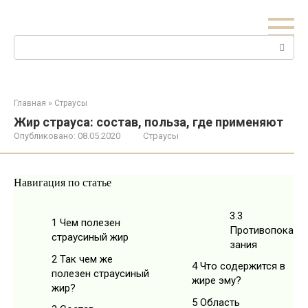
Перейти
к
контенту
Поиск:
Главная
»
Страусы
Жир страуса: состав, польза, где применяют
Опубликовано:
08.05.2020
Страусы
Навигация по статье
3.3
1
Чем полезен
Противопока
страусиный жир
зания
2
Так чем же
4
Что содержится в
полезен страусиный
жире эму?
жир?
5
Область