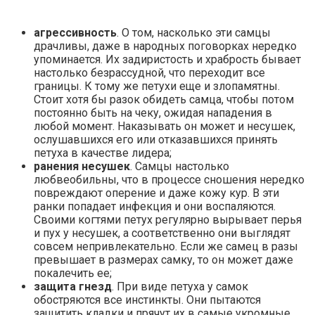
агрессивность
. О том, насколько эти самцы
драчливы, даже в народных поговорках нередко
упоминается. Их задиристость и храбрость бывает
настолько безрассудной, что переходит все
границы. К тому же петухи еще и злопамятны.
Стоит хотя бы разок обидеть самца, чтобы потом
постоянно быть на чеку, ожидая нападения в
любой момент. Наказывать он может и несушек,
ослушавшихся его или отказавшихся принять
петуха в качестве лидера;
ранения несушек
. Самцы настолько
любвеобильны, что в процессе сношения нередко
повреждают оперение и даже кожу кур. В эти
ранки попадает инфекция и они воспаляются.
Своими когтями петух регулярно вырывает перья
и пух у несушек, а соответственно они выглядят
совсем непривлекательно. Если же самец в разы
превышает в размерах самку, то он может даже
покалечить ее;
защита гнезд
. При виде петуха у самок
обостряются все инстинкты. Они пытаются
защитить кладки и прячут их в самые укромные