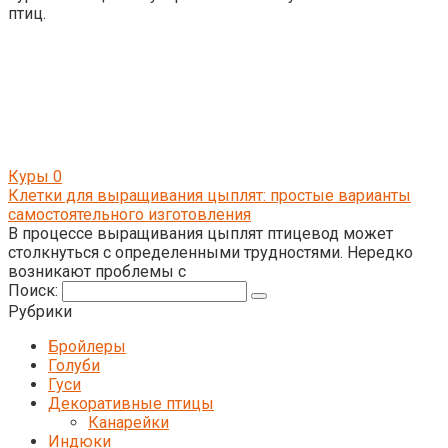
птиц.
Куры
0
Клетки для выращивания цыплят: простые варианты
самостоятельного изготовления
В процессе выращивания цыплят птицевод может
столкнуться с определенными трудностями. Нередко
возникают проблемы с
Поиск:
Рубрики
Бройлеры
Голуби
Гуси
Декоративные птицы
Канарейки
Индюки