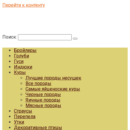
Перейти к контенту
Поиск:
Бройлеры
Голуби
Гуси
Индюки
Куры
Лучшие породы несушек
Все породы
Самые яйценоские куры
Черные породы
Яичные породы
Мясные породы
Страусы
Перепела
Утки
Декоративные птицы