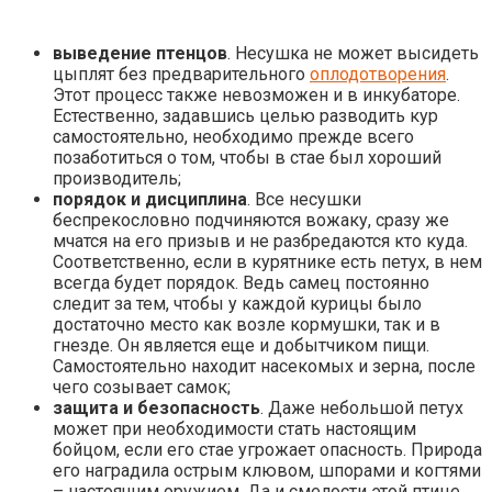
выведение птенцов
. Несушка не может высидеть
цыплят без предварительного
оплодотворения
.
Этот процесс также невозможен и в инкубаторе.
Естественно, задавшись целью разводить кур
самостоятельно, необходимо прежде всего
позаботиться о том, чтобы в стае был хороший
производитель;
порядок и дисциплина
. Все несушки
беспрекословно подчиняются вожаку, сразу же
мчатся на его призыв и не разбредаются кто куда.
Соответственно, если в курятнике есть петух, в нем
всегда будет порядок. Ведь самец постоянно
следит за тем, чтобы у каждой курицы было
достаточно место как возле кормушки, так и в
гнезде. Он является еще и добытчиком пищи.
Самостоятельно находит насекомых и зерна, после
чего созывает самок;
защита и безопасность
. Даже небольшой петух
может при необходимости стать настоящим
бойцом, если его стае угрожает опасность. Природа
его наградила острым клювом, шпорами и когтями
– настоящим оружием. Да и смелости этой птице