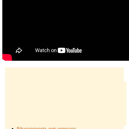
Яйценоскость кур несушек