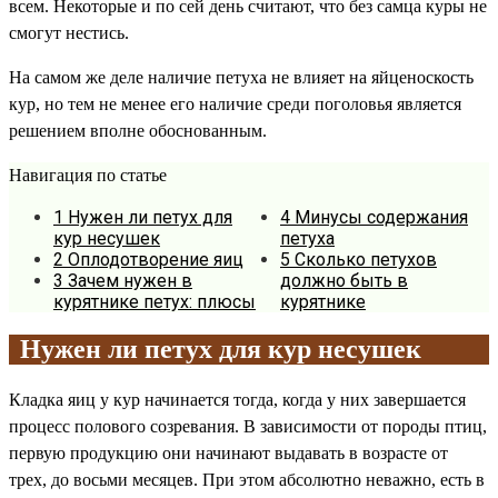
всем. Некоторые и по сей день считают, что без самца куры не
смогут нестись.
На самом же деле наличие петуха не влияет на яйценоскость
кур, но тем не менее его наличие среди поголовья является
решением вполне обоснованным.
Навигация по статье
1
Нужен ли петух для
4
Минусы содержания
кур несушек
петуха
2
Оплодотворение яиц
5
Сколько петухов
3
Зачем нужен в
должно быть в
курятнике петух: плюсы
курятнике
Нужен ли петух для кур несушек
Кладка яиц у кур начинается тогда, когда у них завершается
процесс полового созревания. В зависимости от породы птиц,
первую продукцию они начинают выдавать в возрасте от
трех, до восьми месяцев. При этом абсолютно неважно, есть в