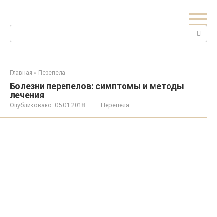
Перейти
к
контенту
Поиск:
Главная
»
Перепела
Болезни перепелов: симптомы и методы
лечения
Опубликовано:
05.01.2018
Перепела